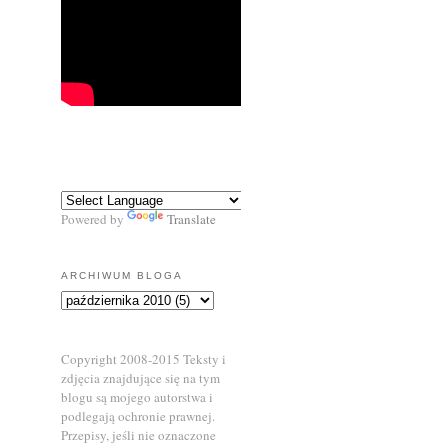
Powered by
Translate
ARCHIWUM BLOGA
Copyright 2008-2015 Teksty i
zdjęcia znajdujące się na tym
blogu są mojego autorstwa i
podlegają ochronie prawnej.
Przepisy, jeśli nie oznaczone