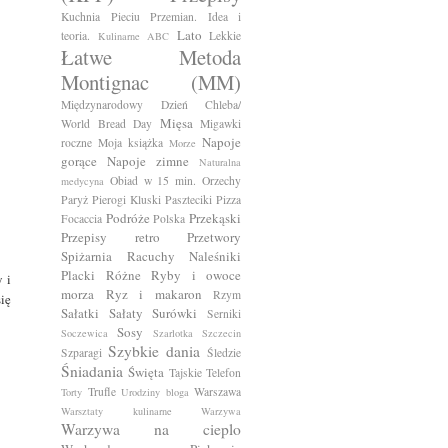
Kuchnia Pieciu Przemian. Idea i
Lato
teoria.
Lekkie
Kulinarne ABC
Łatwe
Metoda
Montignac (MM)
Międzynarodowy Dzień Chleba/
Mięsa
World Bread Day
Migawki
Napoje
roczne
Moja książka
Morze
gorące
Napoje zimne
Naturalna
Obiad w 15 min.
Orzechy
medycyna
Paryż
Pierogi Kluski Paszteciki
Pizza
Podróże
Przekąski
Focaccia
Polska
Przepisy retro
Przetwory
Spiżarnia
Racuchy Naleśniki
Placki
Różne
Ryby i owoce
 i
morza
Ryz i makaron
Rzym
się
Sałatki Sałaty Surówki
Serniki
Sosy
Soczewica
Szarlotka
Szczecin
Szybkie dania
Szparagi
Śledzie
Śniadania
Święta
Tajskie
Telefon
Trufle
Warszawa
Torty
Urodziny bloga
Warsztaty kulinarne
Warzywa
Warzywa na cieplo