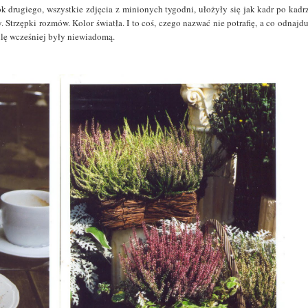
 drugiego, wszystkie zdjęcia z minionych tygodni, ułożyły się jak kadr po kadrz
Strzępki rozmów. Kolor światła. I to coś, czego nazwać nie potrafię, a co odnajdu
ilę wcześniej były niewiadomą.