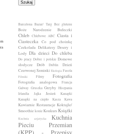
Barcelona
Bazar/ Targ
Bez glutenu
Boże Narodzenie
Bułeczki
Chleb
Ciasta i
Chlebowe ABC
em
Ciasteczka
Co pod choinkę
za
Czekolada
Delikatesy
Desery i
Dla dzieci
Do chleba
Lody
Domowe
Do pracy
Dobre i polskie
słodycze
Drób
Dzień
Dublin
Czerwonej Szminki
Fasola
Ekologia
Fotografia
Filmy
Filmiki
Fotografia analogowa
Francja
Grzyby
Galway
Gruszka
Hiszpania
Jesień
Irlandia
Jajka
Kanapki
Kanapki na ciepło
Kasza
Kawa
Kawiarnie Restauracje
Koktajle/
Książki
Smoothie
Konkurs
konie
Kuchnia
Kuchnia azjatycka
Pieciu Przemian
(KPP) - Przepisy