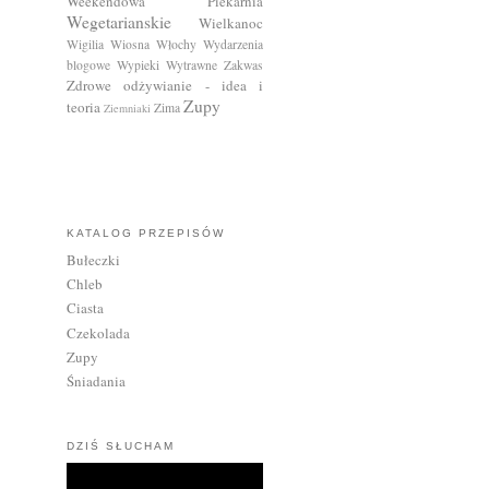
Weekendowa Piekarnia
Wegetarianskie
Wielkanoc
Wigilia
Wiosna
Włochy
Wydarzenia
blogowe
Wypieki Wytrawne
Zakwas
Zdrowe odżywianie - idea i
Zupy
teoria
Zima
Ziemniaki
KATALOG PRZEPISÓW
Bułeczki
Chleb
Ciasta
Czekolada
Zupy
Śniadania
DZIŚ SŁUCHAM